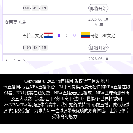
:
:
1405
49
19
即将开始
2026-06-10
女南美国联
07:00
0
:
0
巴拉圭女足
哥伦比亚女足
:
:
1405
49
19
即将开始
2026-06-10
女南美国联
07:00
0
:
0
乌拉圭女足
委内瑞拉女足
Copyright © 2025 jrs直播网 版权所有
网站地图
:
:
jrs直播网-专业NBA直播平台，24小时提供高清无插件的NBA直播在线
1405
49
19
即将开始
观看，NBA比赛在线免费、NBA直播无延迟播放，NBA篮球预测分析
2026-06-10
及五大联赛（英超/西甲/德甲/意甲/法甲）世俱杯/世界杯/欧洲
女南美国联
07:00
杯/NBA/CBA等顶级体育赛事。我们始终秉持“用心做直播，诚心为球
迷”的服务宗旨，力求为每一位球迷带来优质的观赛体验，让您尽情享
0
:
0
厄瓜多尔女足
阿根廷女足
受体育的魅力！
:
:
1405
49
19
即将开始