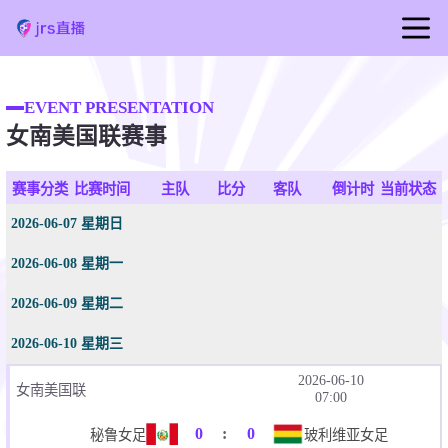
首页
EVENT PRESENTATION
足球直播
女南美国联赛事
篮球直播
足球视频
赛事分类
比赛时间
主队
比分
客队
倒计时
当前状态
篮球视频
2026-06-07 星期日
2026-06-08 星期一
2026-06-09 星期二
2026-06-10 星期三
2026-06-10
女南美国联
07:00
0
:
0
秘鲁女足
玻利维亚女足