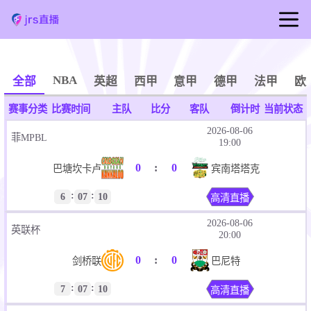
首页
足球直播
NBA
全部
英超
西甲
意甲
德甲
法甲
欧
篮球直播
赛事分类
比赛时间
主队
比分
客队
倒计时
当前状态
足球视频
2026-08-06
菲MPBL
19:00
篮球视频
0
:
0
巴塘坎卡卢
宾南塔塔克
:
:
6
07
10
高清直播
2026-08-06
英联杯
20:00
0
:
0
剑桥联
巴尼特
:
:
7
07
10
高清直播