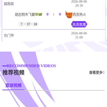
2026-08-06
越南联
20:30
0
:
0
胡志明市飞翼
西贡热火
:
:
7
37
10
高清直播
2026-08-06
也门甲
21:00
0
:
0
阿里萨纳
哈德瑞马特
:
:
8
07
10
即将开始
2026-08-06
RECOMMENDED VIDEOS
也门甲
21:00
推荐视频
查看更多
0
:
0
海拉尔荷达
史兰姆
篮球视频
:
:
8
07
10
即将开始
2026-08-06
也门甲
21:00